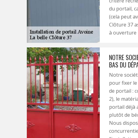
critère reche
du portail, c
(cela peut av
Clôture 37 as
à ouverture
NOTRE SOCIÉ
BAS DU DÉP
Notre sociét
pour fixer le
de portail :
2), le matéri
portail déjà
plutôt de bé
Nous disposo
concurrentie