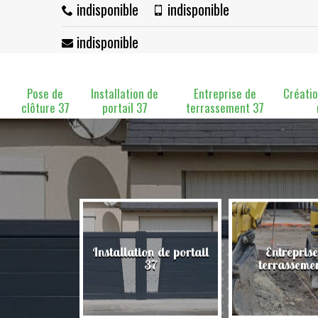
indisponible
indisponible
indisponible
Pose de
Installation de
Entreprise de
Créatio
clôture 37
portail 37
terrassement 37
Installation de portail
Entreprise
clôture 37
37
terrasseme