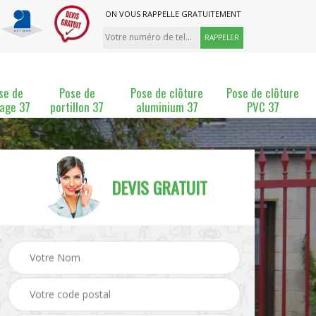
ON VOUS RAPPELLE GRATUITEMENT
se de
Pose de
Pose de clôture
Pose de clôture
lage 37
portillon 37
aluminium 37
PVC 37
DEVIS GRATUIT
ture
Pose et changement de
Pose de grillage 37
clôture 37