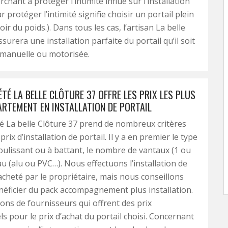
rchant à protéger l’intimité influe sur l’installation
ar protéger l’intimité signifie choisir un portail plein
oir du poids.). Dans tous les cas, l’artisan La belle
surera une installation parfaite du portail qu’il soit
 manuelle ou motorisée.
TÉ LA BELLE CLÔTURE 37 OFFRE LES PRIX LES PLUS
ARTEMENT EN INSTALLATION DE PORTAIL
é La belle Clôture 37 prend de nombreux critères
 prix d’installation de portail. Il y a en premier le type
 coulissant ou à battant, le nombre de vantaux (1 ou
au (alu ou PVC…). Nous effectuons l’installation de
 acheté par le propriétaire, mais nous conseillons
néficier du pack accompagnement plus installation.
ns de fournisseurs qui offrent des prix
ls pour le prix d’achat du portail choisi. Concernant