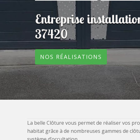
Entreprise installatio
37420
NOS RÉALISATIONS
La belle Clôture vous permet de réaliser vos pro
habitat grâce à de nombreuses gammes de clôtures
système d’occultation.