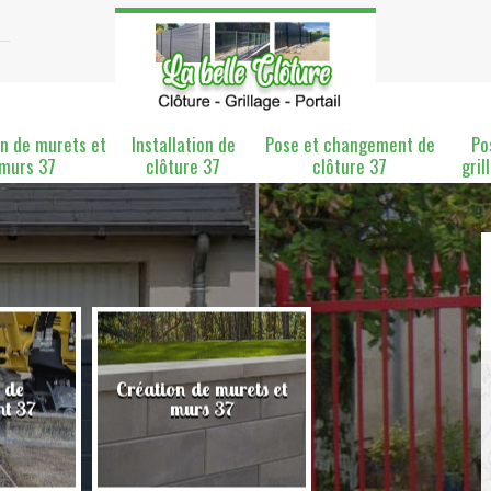
n de murets et
Installation de
Pose et changement de
Po
murs 37
clôture 37
clôture 37
gril
 de
Création de murets et
Installation de clô
nt 37
murs 37
37