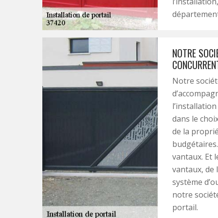
l’installatio
département
NOTRE SOCIÉ
CONCURRENT
Notre sociét
d’accompagn
l’installati
dans le choi
de la propri
budgétaires.
vantaux. Et 
vantaux, de 
système d’ou
notre sociét
portail.