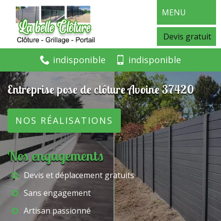
MENU
Devis gratuit
indisponible
indisponible
Entreprise pose de clôture Avoine 37420
NOS RÉALISATIONS
Nos engagements
Devis et déplacement gratuits
Sans engagement
Artisan passionné