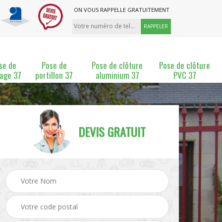
ON VOUS RAPPELLE GRATUITEMENT
se de
Pose de
Pose de clôture
Pose de clôture
lage 37
portillon 37
aluminium 37
PVC 37
DEVIS GRATUIT
ture
Pose et changement de
Pose de grillage 37
clôture 37