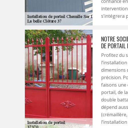
confiance en
intervention 
s’intégrera 
NOTRE SOCIÉ
DE PORTAIL
Profitez du 
l’installatio
dimensions d
précision. P
faisons une 
portail, de l
double batta
dépend aussi
(crémaillère,
l’installatio