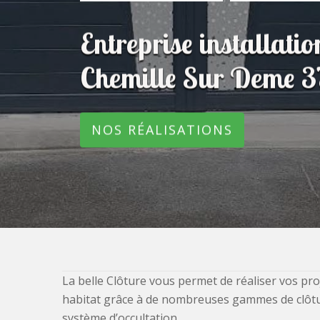
Entreprise installatio
Chemille Sur Deme 
NOS RÉALISATIONS
La belle Clôture vous permet de réaliser vos pro
habitat grâce à de nombreuses gammes de clôtures
système d’occultation.