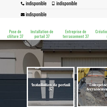
indisponible
indisponible
indisponible
Pose de
Installation de
Entreprise de
Créatio
clôture 37
portail 37
terrassement 37
Installation de portail
Entreprise
clôture 37
37
terrasseme