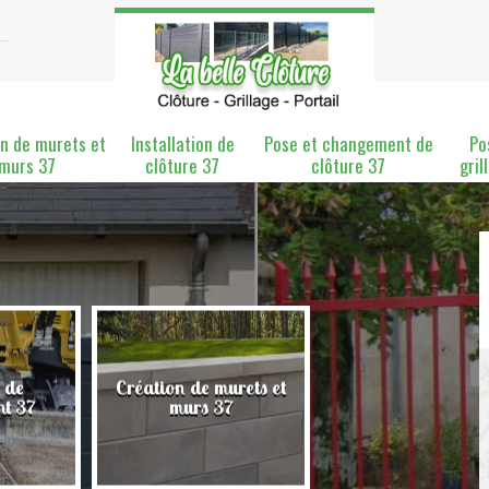
n de murets et
Installation de
Pose et changement de
Po
murs 37
clôture 37
clôture 37
gril
 de
Création de murets et
Installation de clô
nt 37
murs 37
37