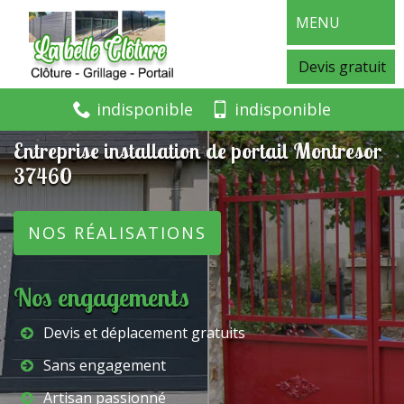
MENU
Devis gratuit
indisponible
indisponible
Entreprise installation de portail Montresor
37460
NOS RÉALISATIONS
Nos engagements
Devis et déplacement gratuits
Sans engagement
Artisan passionné