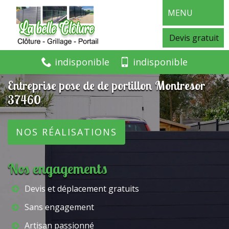
MENU
Devis gratuit
indisponible
indisponible
Entreprise pose de de portillon Montresor
37460
NOS RÉALISATIONS
Nos engagements
Devis et déplacement gratuits
Sans engagement
Artisan passionné