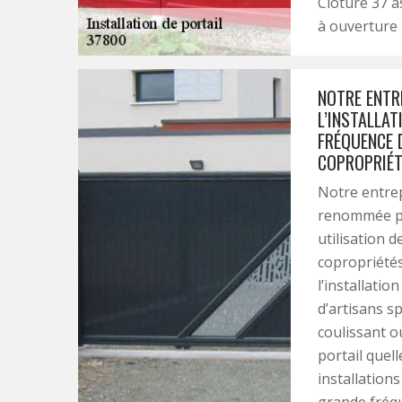
Clôture 37 as
à ouverture
NOTRE ENTR
L’INSTALLA
FRÉQUENCE 
COPROPRIÉT
Notre entrep
renommée pou
utilisation d
copropriétés
l’installati
d’artisans sp
coulissant o
portail quell
installation