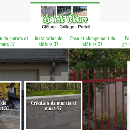
n de murets et
Installation de
Pose et changement de
Po
murs 37
clôture 37
clôture 37
gril
 de
Création de murets et
Installation de clô
nt 37
murs 37
37