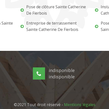
Pose de clôture Sainte Catherine
Inst
De Fierbois
Cath
 Sainte
Entreprise de terrassement
Pose
Sainte Catherine De Fierbois
Sain
indisponible
indisponible
©2021 Tout droit réservé -
Mentions légales