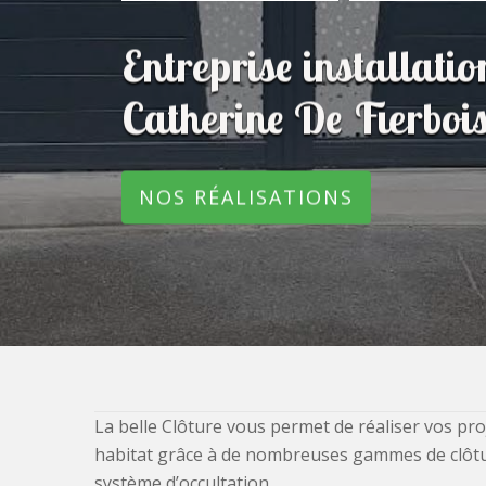
Entreprise installatio
Catherine De Fierbo
NOS RÉALISATIONS
La belle Clôture vous permet de réaliser vos pro
habitat grâce à de nombreuses gammes de clôtures
système d’occultation.