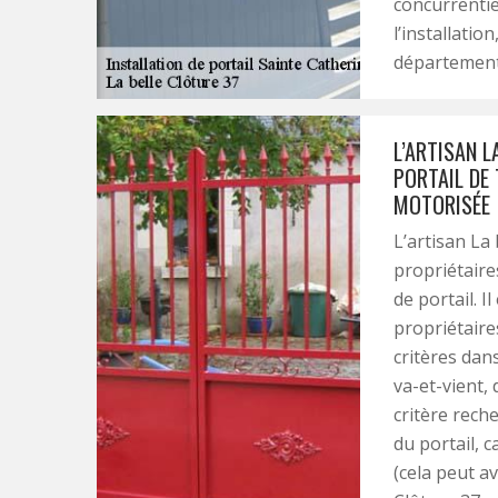
concurrentie
l’installatio
département
L’ARTISAN L
PORTAIL DE
MOTORISÉE
L’artisan La 
propriétaire
de portail. 
propriétaire
critères dans 
va-et-vient,
critère reche
du portail, c
(cela peut av