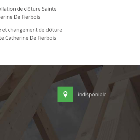
allation de clôture Sainte
erine De Fierbois
 et changement de clôture
te Catherine De Fierbois
indisponible