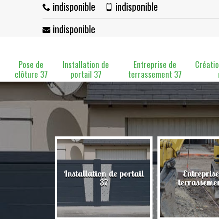
indisponible
indisponible
indisponible
Pose de
Installation de
Entreprise de
Créatio
clôture 37
portail 37
terrassement 37
Installation de portail
Entreprise
clôture 37
37
terrasseme