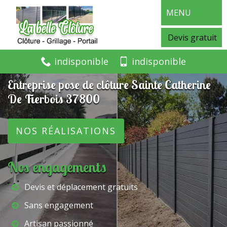
MENU
Devis gratuit
indisponible
indisponible
Entreprise pose de clôture Sainte Catherine
De Fierbois 37800
NOS RÉALISATIONS
Nos engagements
Devis et déplacement gratuits
Sans engagement
Artisan passionné