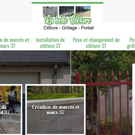
n de murets et
Installation de
Pose et changement de
Po
murs 37
clôture 37
clôture 37
gril
 de
Création de murets et
Installation de clô
nt 37
murs 37
37