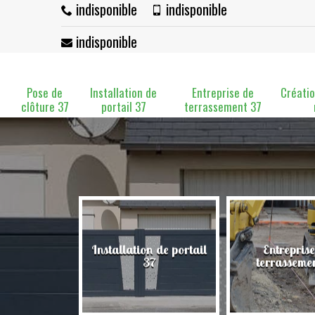
indisponible
indisponible
indisponible
Pose de
Installation de
Entreprise de
Créatio
clôture 37
portail 37
terrassement 37
Installation de portail
Entreprise
clôture 37
37
terrasseme