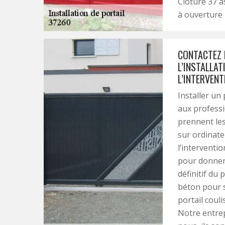
Clôture 37 as
à ouverture
CONTACTEZ 
L’INSTALLAT
L’INTERVEN
Installer un 
aux professi
prennent les
sur ordinate
l’interventi
pour donner 
définitif du 
béton pour so
portail couli
Notre entrep