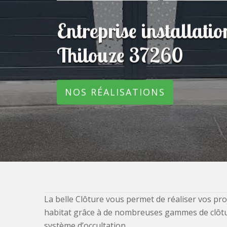
Entreprise installatio
Thilouze 37260
NOS RÉALISATIONS
La belle Clôture vous permet de réaliser vos pro
habitat grâce à de nombreuses gammes de clôtures
système d’occultation.