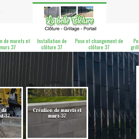
n de murets et
Installation de
Pose et changement de
Po
murs 37
clôture 37
clôture 37
gril
 de
Création de murets et
Installation de clô
nt 37
murs 37
37