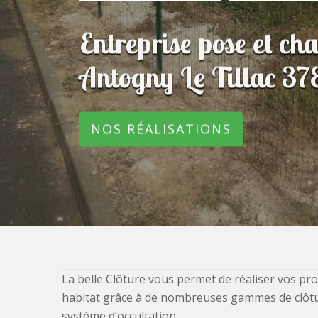
Entreprise pose et ch
Antogny Le Tillac 3
NOS RÉALISATIONS
La belle Clôture vous permet de réaliser vos pro
habitat grâce à de nombreuses gammes de clôtures
système d’occultation.