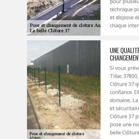
pour plusieu
technique pou
et dispose d
chaque inter
UNE QUALITÉ
CHANGEMENT
Si vous prév
Tillac 37800,
Clôture 37 q
confiance. E
domaine, La 
et sécuritair
Clôture 37 p
pose une nou
belle Clôtur