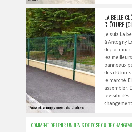
LA BELLE C
CLÔTURE {CI
Je suis La be
à Antogny Le
département 
les meilleur
panneaux peu
des clôtures
le marché. El
assembler. E
possibilités
changement 
COMMENT OBTENIR UN DEVIS DE POSE OU DE CHANGEME