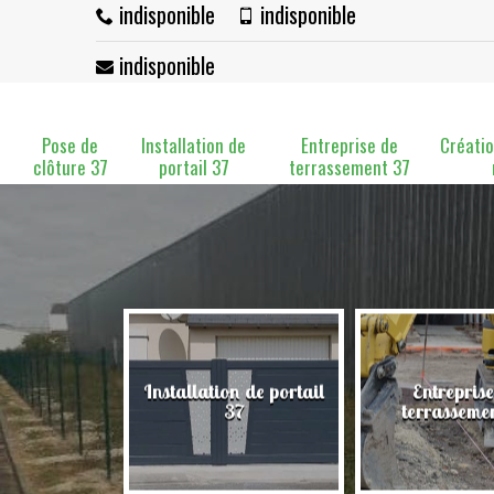
indisponible
indisponible
indisponible
Pose de
Installation de
Entreprise de
Créatio
clôture 37
portail 37
terrassement 37
Installation de portail
Entreprise
clôture 37
37
terrasseme