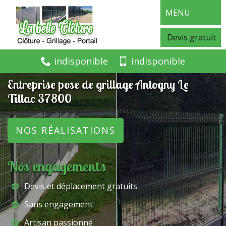
MENU
Devis gratuit
indisponible
indisponible
Entreprise pose de grillage Antogny Le
Tillac 37800
NOS RÉALISATIONS
Nos engagements
Devis et déplacement gratuits
Sans engagement
Artisan passionné