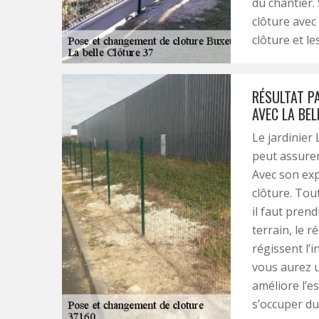
du chantier.
clôture avec
clôture et le
RÉSULTAT P
AVEC LA BEL
Le jardinier 
peut assurer
Avec son exp
clôture. Tout
il faut pren
terrain, le 
régissent l’i
vous aurez u
améliore l’es
s’occuper du