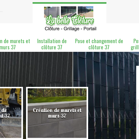
n de murets et
Installation de
Pose et changement de
Po
murs 37
clôture 37
clôture 37
gril
 de
Création de murets et
Installation de clô
nt 37
murs 37
37