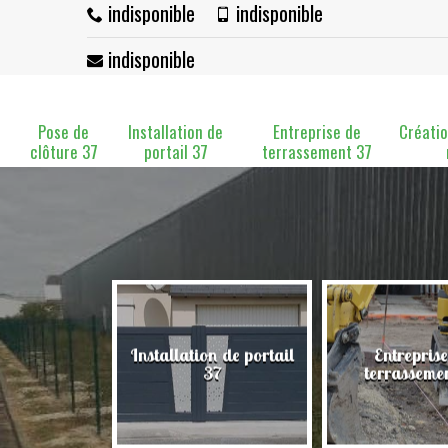
indisponible
indisponible
indisponible
Pose de
Installation de
Entreprise de
Créatio
clôture 37
portail 37
terrassement 37
Installation de portail
Entreprise
clôture 37
37
terrasseme