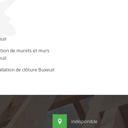
uil
tion de murets et murs
uil
allation de clôture Buxeuil
indisponible