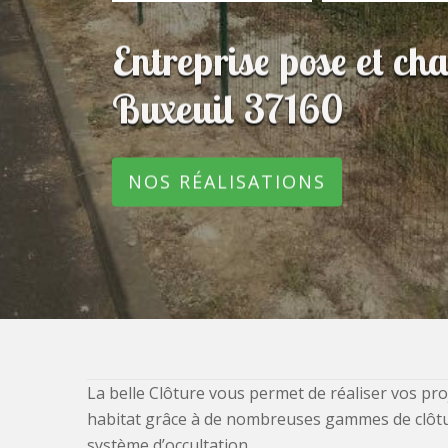
Entreprise pose et ch
Buxeuil 37160
NOS RÉALISATIONS
La belle Clôture vous permet de réaliser vos pro
habitat grâce à de nombreuses gammes de clôtures
système d’occultation.