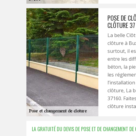
POSE DE CLÔ
CLÔTURE 37
La belle Clô
clôture à Bux
surtout, il e
entre les di
béton, la pie
les réglemen
l’installatio
clôture, La b
37160. Faite
clôture insta
LA GRATUITÉ DU DEVIS DE POSE ET DE CHANGEMENT DE 