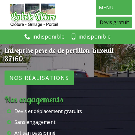
MENU
Devis gratuit
indisponible
indisponible
Entreprise pose de de portillon Buxeuil
37160
NOS RÉALISATIONS
Nos engagements
Devis et déplacement gratuits
Sans engagement
Artisan passionné