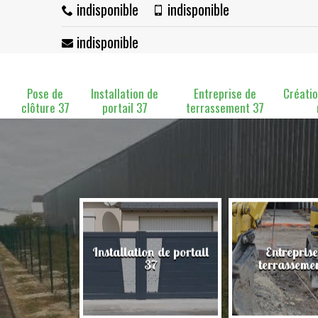
indisponible
indisponible
indisponible
Pose de
Installation de
Entreprise de
Créatio
clôture 37
portail 37
terrassement 37
Installation de portail
Entreprise
clôture 37
37
terrasseme