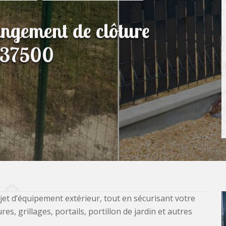
angement de clôture
n 37500
jet d’équipement extérieur, tout en sécurisant votre
, grillages, portails, portillon de jardin et autres