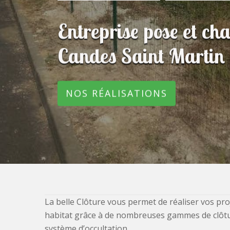
Entreprise pose et ch
Candes Saint Marti
NOS RÉALISATIONS
La belle Clôture vous permet de réaliser vos pro
habitat grâce à de nombreuses gammes de clôtures
système d’occultation.