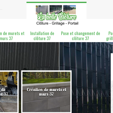
n de murets et
Installation de
Pose et changement de
Po
murs 37
clôture 37
clôture 37
gril
 de
Création de murets et
Installation de clô
nt 37
murs 37
37