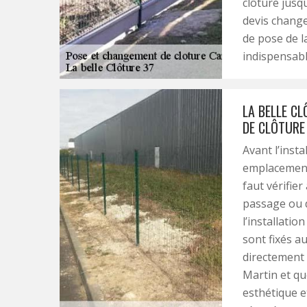
clôture jusqu
devis change
de pose de la
indispensabl
LA BELLE CL
DE CLÔTURE
Avant l’insta
emplacement. 
faut vérifie
passage ou d
l’installatio
sont fixés a
directement 
Martin et qu
esthétique et