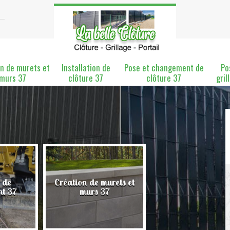
n de murets et
Installation de
Pose et changement de
Po
murs 37
clôture 37
clôture 37
gril
 de
Création de murets et
Installation de clô
nt 37
murs 37
37