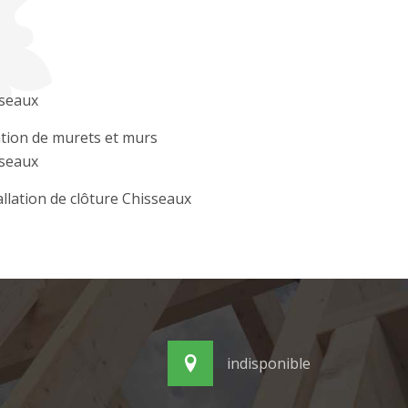
seaux
tion de murets et murs
seaux
allation de clôture Chisseaux
indisponible