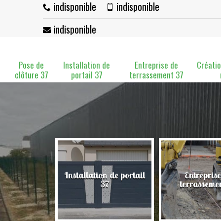
indisponible
indisponible
indisponible
Pose de
Installation de
Entreprise de
Créatio
clôture 37
portail 37
terrassement 37
Installation de portail
Entreprise
clôture 37
37
terrasseme