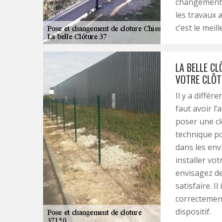
changement d
les travaux 
c’est le mei
LA BELLE C
VOTRE CLÔT
Il y a différ
faut avoir l’
poser une clô
technique po
dans les envi
installer vot
envisagez de
satisfaire. I
correctement
dispositif.