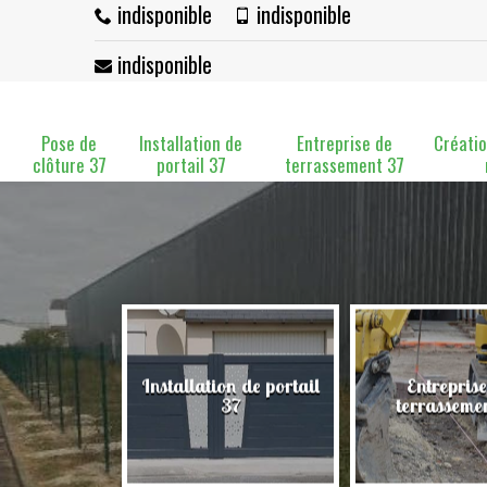
indisponible
indisponible
indisponible
Pose de
Installation de
Entreprise de
Créatio
clôture 37
portail 37
terrassement 37
Installation de portail
Entreprise
clôture 37
37
terrasseme