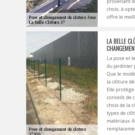
provenant de 
choix, à opte
offre le meil
LA BELLE CL
CHANGEMENT
La pose et l
du jardinier
Que le modèl
la clôture dé
Elle protège
conseils de 
choix de la c
types de clô
matériaux. A
remplacement