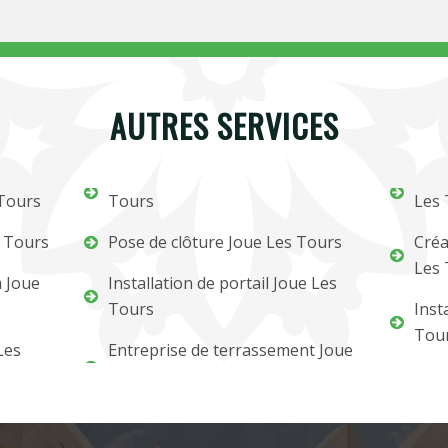
AUTRES SERVICES
 Tours
Tours
Les 
s Tours
Pose de clôture Joue Les Tours
Créa
Les 
m Joue
Installation de portail Joue Les
Tours
Inst
Tou
Les
Entreprise de terrassement Joue