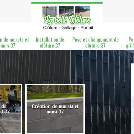
n de murets et
Installation de
Pose et changement de
Po
murs 37
clôture 37
clôture 37
gril
 de
Création de murets et
Installation de clô
nt 37
murs 37
37