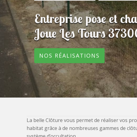
Entreprise pose et ch
Joue Les Tours 3730
NOS RÉALISATIONS
La belle Clôture vous permet de réaliser vos pro
habitat grâce à de nombreuses gammes de clôtures
système d’occultation.