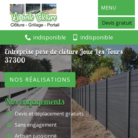
MENU
Devis gratuit
indisponible
indisponible
Entreprise pose de clôture Joue Les Tours
37300
NOS RÉALISATIONS
Nos engagements
Devis et déplacement gratuits
Sans engagement
Artisan passionné