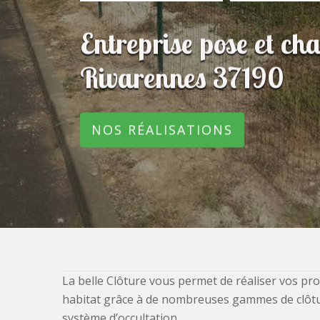
Entreprise pose et ch
Rivarennes 37190
NOS RÉALISATIONS
La belle Clôture vous permet de réaliser vos pro
habitat grâce à de nombreuses gammes de clôtures
système d’occultation.