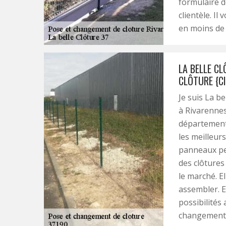
formulaire d
clientèle. I
en moins de
LA BELLE C
CLÔTURE {CI
Je suis La be
à Rivarennes
département 
les meilleur
panneaux peu
des clôtures
le marché. El
assembler. E
possibilités
changement 