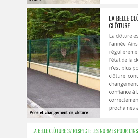
LA BELLE C
CLÔTURE
La clôture e
l’année. Ains
régulièremen
l’état de la 
n’est plus po
clôture, con
changement d
confiance à L
correctement
prochaines a
LA BELLE CLÔTURE 37 RESPECTE LES NORMES POUR L’IN