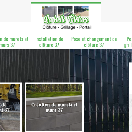
n de murets et
Installation de
Pose et changement de
Po
murs 37
clôture 37
clôture 37
gril
 de
Création de murets et
Installation de clô
nt 37
murs 37
37