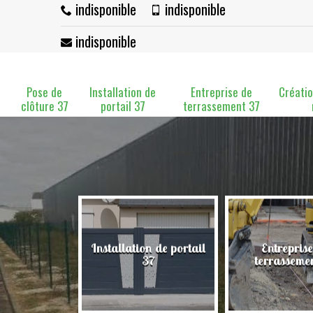
indisponible
indisponible
indisponible
Pose de
Installation de
Entreprise de
Créatio
clôture 37
portail 37
terrassement 37
Installation de portail
Entreprise
clôture 37
37
terrasseme