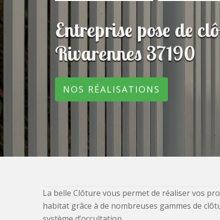
Entreprise pose de cl
Rivarennes 37190
NOS RÉALISATIONS
La belle Clôture vous permet de réaliser vos pro
habitat grâce à de nombreuses gammes de clôtures
système d’occultation.