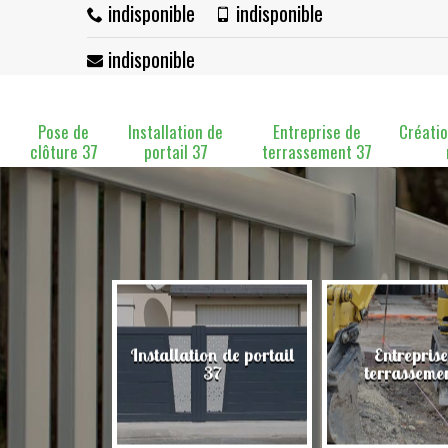
indisponible
indisponible
indisponible
Pose de
Installation de
Entreprise de
Créatio
clôture 37
portail 37
terrassement 37
Installation de portail
Entreprise
clôture 37
37
terrasseme