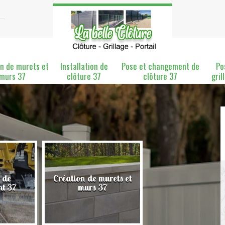
n de murets et
Installation de
Pose et changement de
Po
murs 37
clôture 37
clôture 37
gril
 de
Création de murets et
Installation de clô
nt 37
murs 37
37