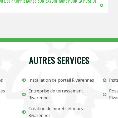
ION DES PROPRIÉTAIRES SON SAVOIR-FAIRE POUR LA POSE DE
AUTRES SERVICES
es
Installation de portail Rivarennes
Inst
nes
Entreprise de terrassement
Pose
Rivarennes
Riva
m
Création de murets et murs
Rivarennes