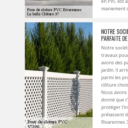
en PVC est a
maniement d
NOTRE SOCI
PARFAITE D
Notre sociét
travaux pour
avons des p
jardin. Il ar
parmi les pr
clôture choi
Nous avons l
donné que c’
protéger l’i
prélassent da
Rivarennes 