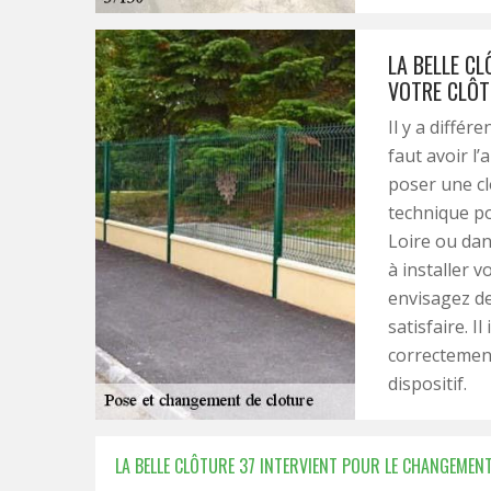
LA BELLE C
VOTRE CLÔT
Il y a différ
faut avoir l’
poser une clô
technique po
Loire ou dans
à installer v
envisagez de
satisfaire. I
correctement
dispositif.
LA BELLE CLÔTURE 37 INTERVIENT POUR LE CHANGEMEN