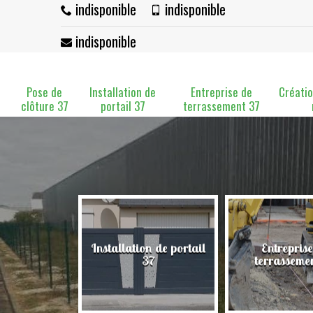
indisponible
indisponible
indisponible
Pose de
Installation de
Entreprise de
Créatio
clôture 37
portail 37
terrassement 37
Installation de portail
Entreprise
clôture 37
37
terrasseme