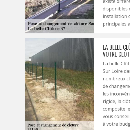
existe diffé
disponibles 
installation
principales a
LA BELLE C
VOTRE CLÔT
La belle Clô
Sur Loire da
nombreux cl
de changemen
les inconvén
rigide, la c
composite, e
vous conseil
à votre budg