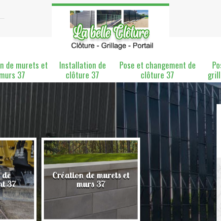
n de murets et
Installation de
Pose et changement de
Po
murs 37
clôture 37
clôture 37
gril
 de
Création de murets et
Installation de clô
nt 37
murs 37
37