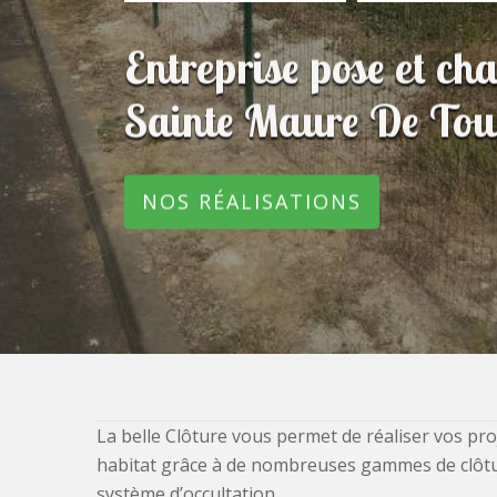
Entreprise pose et ch
Sainte Maure De To
NOS RÉALISATIONS
La belle Clôture vous permet de réaliser vos pro
habitat grâce à de nombreuses gammes de clôtures
système d’occultation.