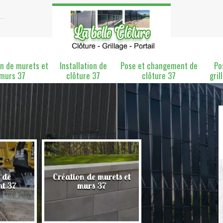
n de murets et
Installation de
Pose et changement de
Po
murs 37
clôture 37
clôture 37
gril
 de
Création de murets et
Installation de clô
nt 37
murs 37
37