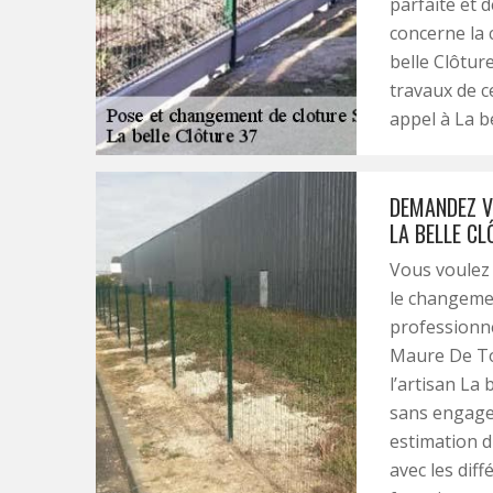
parfaite et 
concerne la 
belle Clôtur
travaux de c
appel à La be
DEMANDEZ V
LA BELLE CL
Vous voulez 
le changemen
professionnel
Maure De To
l’artisan La 
sans engage
estimation d
avec les diff