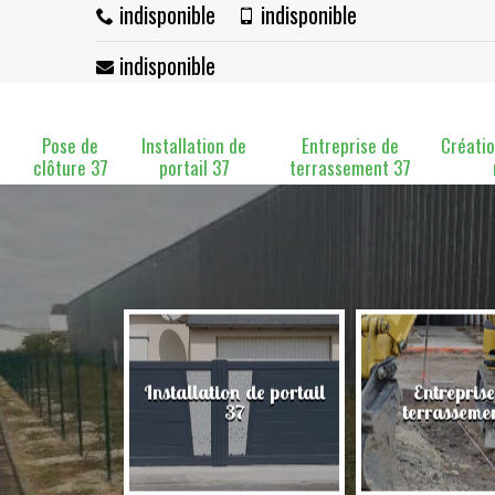
indisponible
indisponible
indisponible
Pose de
Installation de
Entreprise de
Créatio
clôture 37
portail 37
terrassement 37
Installation de portail
Entreprise
clôture 37
37
terrasseme