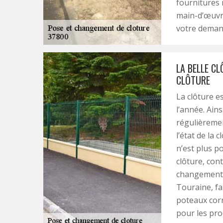
fournitures 
main-d’œuvre
votre deman
LA BELLE C
CLÔTURE
La clôture e
l’année. Ains
régulièremen
l’état de la 
n’est plus po
clôture, con
changement d
Touraine, fai
poteaux corr
pour les pro