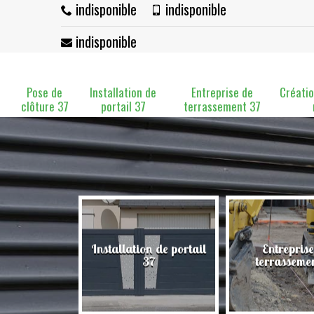
indisponible
indisponible
indisponible
Pose de
Installation de
Entreprise de
Créatio
clôture 37
portail 37
terrassement 37
Installation de portail
Entreprise
clôture 37
37
terrasseme