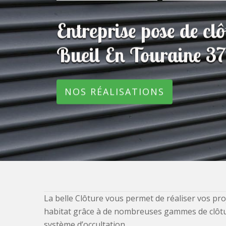
Entreprise pose de c
Bueil En Touraine 3
NOS RÉALISATIONS
La belle Clôture vous permet de réaliser vos pro
habitat grâce à de nombreuses gammes de clôtures
système d’occultation.