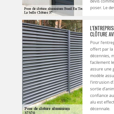
devis comme 
poser. Le dev
L’ENTREPRIS
CLÔTURE AV
Pour l’entre
offert par la
décennies, m
facilement l
assure une 
modèle assur
l’intrusion 
sortie d’ani
confiance au
alu est effec
décennale.