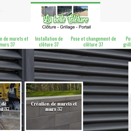
n de murets et
Installation de
Pose et changement de
Po
murs 37
clôture 37
clôture 37
gril
 de
Création de murets et
Installation de clô
nt 37
murs 37
37