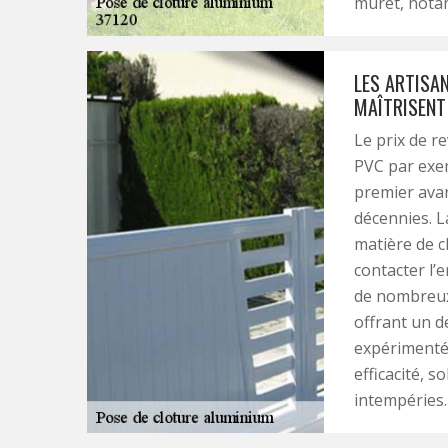
muret, nota
LES ARTISAN
MAÎTRISENT
Le prix de r
PVC par exem
premier avan
décennies. L
matière de c
contacter l’
de nombreux
offrant un d
expérimentés
efficacité, s
intempéries.