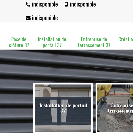
indisponible
indisponible
indisponible
Pose de
Installation de
Entreprise de
Créatio
clôture 37
portail 37
terrassement 37
Installation de portail
Entreprise
clôture 37
37
terrasseme