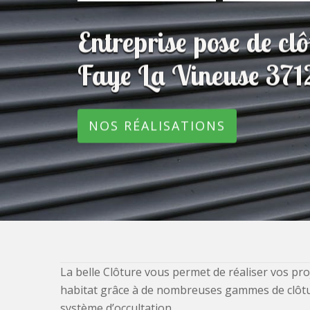
Entreprise pose de c
Faye La Vineuse 371
NOS RÉALISATIONS
La belle Clôture vous permet de réaliser vos pro
habitat grâce à de nombreuses gammes de clôtures
système d’occultation.