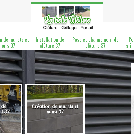
n de murets et
Installation de
Pose et changement de
Po
murs 37
clôture 37
clôture 37
gril
 de
Création de murets et
Installation de clô
nt 37
murs 37
37