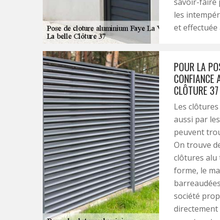
savoir-faire
les intempéri
et effectuée 
POUR LA POS
CONFIANCE 
CLÔTURE 37
Les clôtures
aussi par les
peuvent trou
On trouve de
clôtures alu
forme, le ma
barreaudées,
société prop
directement 