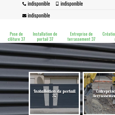
indisponible
indisponible
indisponible
Pose de
Installation de
Entreprise de
Créatio
clôture 37
portail 37
terrassement 37
Installation de portail
Entreprise
clôture 37
37
terrasseme