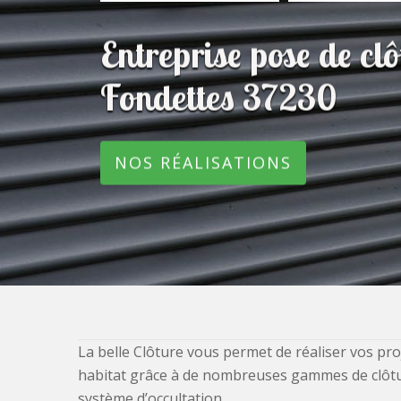
Entreprise pose de c
Fondettes 37230
NOS RÉALISATIONS
La belle Clôture vous permet de réaliser vos pro
habitat grâce à de nombreuses gammes de clôtures
système d’occultation.