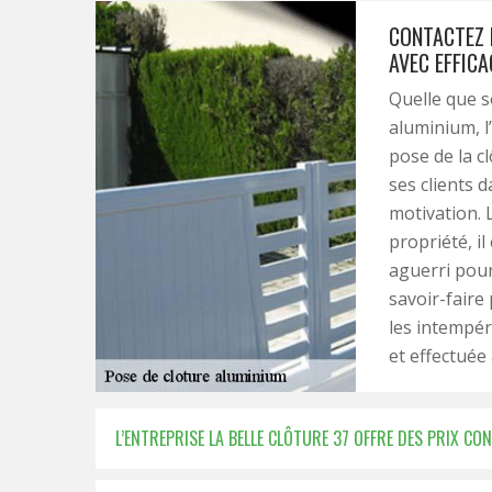
CONTACTEZ 
AVEC EFFICA
Quelle que s
aluminium, l’
pose de la c
ses clients 
motivation. 
propriété, i
aguerri pour
savoir-faire
les intempéri
et effectuée 
L’ENTREPRISE LA BELLE CLÔTURE 37 OFFRE DES PRIX C