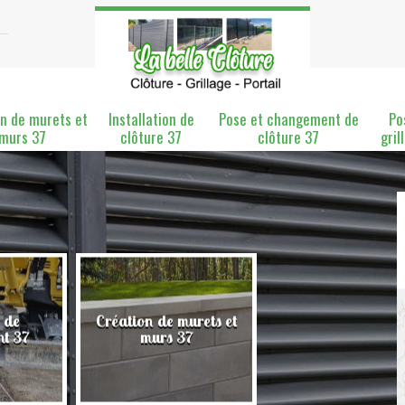
n de murets et
Installation de
Pose et changement de
Po
murs 37
clôture 37
clôture 37
gril
 de
Création de murets et
Installation de clô
nt 37
murs 37
37