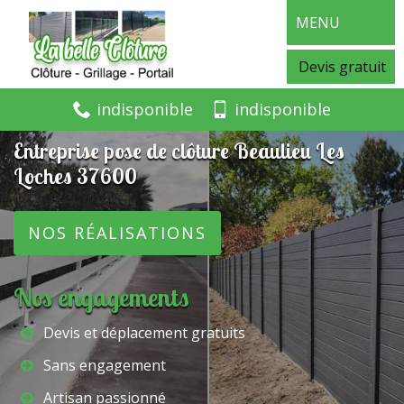
MENU
Devis gratuit
indisponible
indisponible
Entreprise pose de clôture Beaulieu Les
Loches 37600
NOS RÉALISATIONS
Nos engagements
Devis et déplacement gratuits
Sans engagement
Artisan passionné