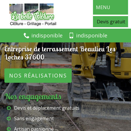
MENU
Devis gratuit
indisponible
indisponible
Entreprise de terrassement Beaulieu Les
Loches 37600
NOS RÉALISATIONS
Nos engagements
Devis et déplacement gratuits
Sans engagement
Artisan passionné