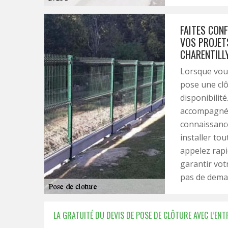
FAITES CON
VOS PROJET
CHARENTILL
Lorsque vous
pose une clô
disponibilité
accompagné p
connaissanc
installer tou
appelez rapi
garantir votr
pas de deman
LA GRATUITÉ DU DEVIS DE POSE DE CLÔTURE AVEC L’ENT