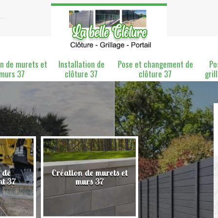
n de murets et
Installation de
Pose et changement de
Po
murs 37
clôture 37
clôture 37
gril
 de
Création de murets et
Installation de clô
nt 37
murs 37
37