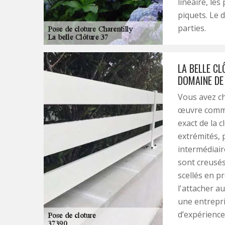
linéaire, les
piquets. Le d
parties.
LA BELLE CL
DOMAINE DE 
Vous avez ch
œuvre commen
exact de la c
extrémités, 
intermédiair
sont creusés
scellés en pr
l'attacher au
une entrepr
d’expérience