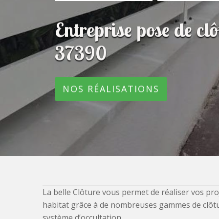
Entreprise pose de cl
37390
NOS RÉALISATIONS
La belle Clôture vous permet de réaliser vos pro
habitat grâce à de nombreuses gammes de clôtures
système d’occultation.