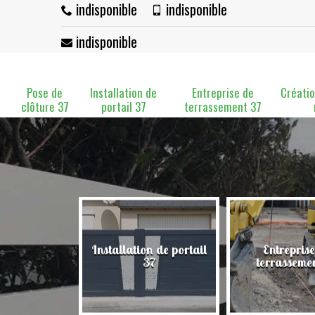
indisponible
indisponible
indisponible
Pose de
Installation de
Entreprise de
Créatio
clôture 37
portail 37
terrassement 37
Installation de portail
Entreprise
clôture 37
37
terrasseme