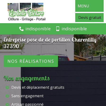
MENU
Devis gratuit
indisponible
indisponible
Entreprise pose de de portillon Charentilly
37390
NOS RÉALISATIONS
Nos engagements
Devis et déplacement gratuits
Sans engagement
Artisan passionné