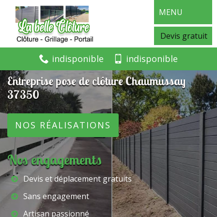
MENU
Devis gratuit
indisponible
indisponible
Entreprise pose de clôture Chaumussay
37350
NOS RÉALISATIONS
Nos engagements
Devis et déplacement gratuits
Sans engagement
Artisan passionné