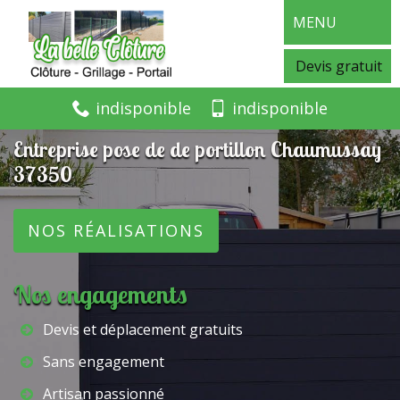
MENU
Devis gratuit
indisponible
indisponible
Entreprise pose de de portillon Chaumussay
37350
NOS RÉALISATIONS
Nos engagements
Devis et déplacement gratuits
Sans engagement
Artisan passionné