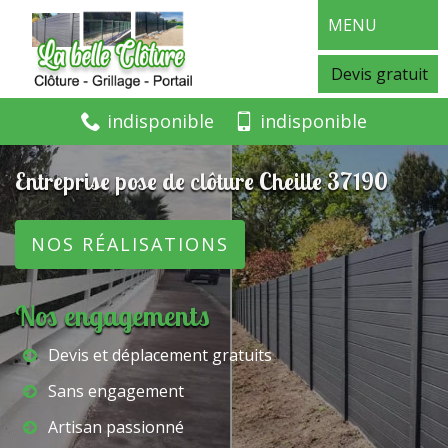
MENU
Devis gratuit
indisponible
indisponible
Entreprise pose de clôture Cheille 37190
NOS RÉALISATIONS
Nos engagements
Devis et déplacement gratuits
Sans engagement
Artisan passionné