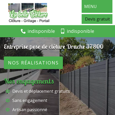
MENU
Devis gratuit
indisponible
indisponible
Entreprise pose de clôture Drache 37800
NOS RÉALISATIONS
Nos engagements
Devis et déplacement gratuits
Sans engagement
Artisan passionné