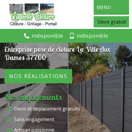
MENU
Devis gratuit
indisponible
indisponible
Entreprise pose de clôture La Ville Aux
Dames 37700
NOS RÉALISATIONS
Nos engagements
Devis et déplacement gratuits
Sans engagement
Artisan passionné