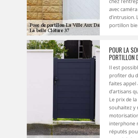
chez l’entre
avec caméra 
d’intrusion.
portillon bie
POUR LA SOC
PORTILLON 
Il est possib
profiter du 
faites appel 
d’artisans q
Le prix de l
souhaitez y 
motorisatio
interphone m
réputés pour 