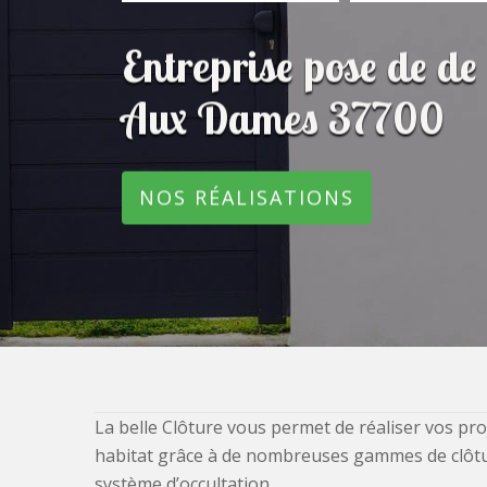
Entreprise pose de de 
Aux Dames 37700
NOS RÉALISATIONS
La belle Clôture vous permet de réaliser vos pro
habitat grâce à de nombreuses gammes de clôtures
système d’occultation.