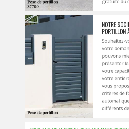
gratuité du 
NOTRE SOCI
PORTILLON À
Souhaitez-vo
votre demand
pouvons mie
présenter le
votre capacit
votre entièr
vous proposo
critères de f
automatique
différents d