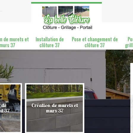
n de murets et
Installation de
Pose et changement de
Po
murs 37
clôture 37
clôture 37
gril
 de
Création de murets et
Installation de clô
nt 37
murs 37
37