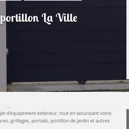
portillon La Ville
jet d’équipement extérieur, tout en sécurisant votre
, grillages, portails, portillon de jardin et autres