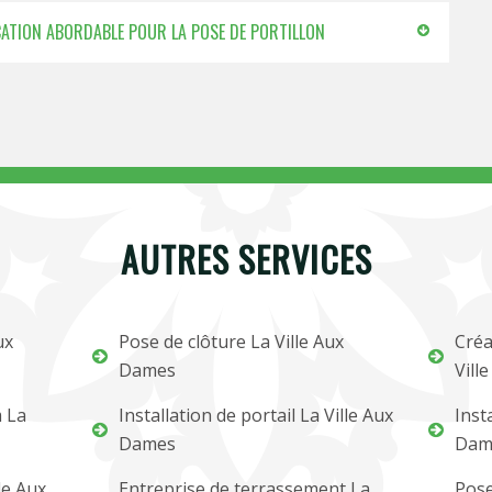
ICATION ABORDABLE POUR LA POSE DE PORTILLON
AUTRES SERVICES
ux
Pose de clôture La Ville Aux
Créa
Dames
Vill
m La
Installation de portail La Ville Aux
Inst
Dames
Dam
le Aux
Entreprise de terrassement La
Pose