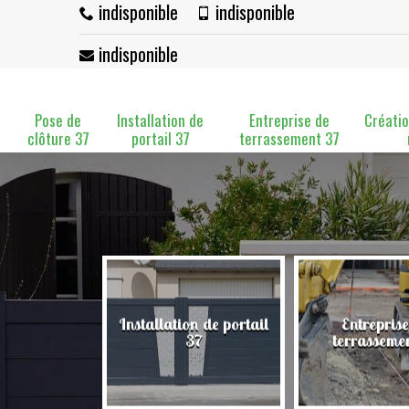
indisponible
indisponible
indisponible
Pose de
Installation de
Entreprise de
Créatio
clôture 37
portail 37
terrassement 37
Installation de portail
Entreprise
clôture 37
37
terrasseme