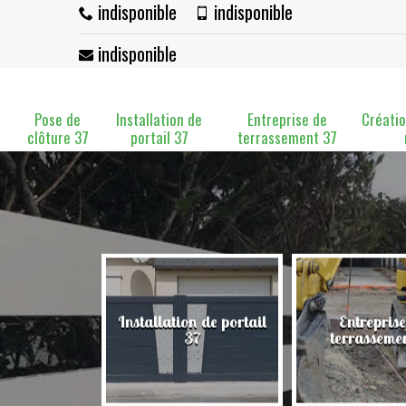
indisponible
indisponible
indisponible
Pose de
Installation de
Entreprise de
Créatio
clôture 37
portail 37
terrassement 37
Installation de portail
Entreprise
clôture 37
37
terrasseme