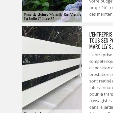
votre budget
propriété co
dès maintena
L’ENTREPRIS
TOUS SES P
MARCILLY S
L’entreprise
compétences
disposition 
prestation p
sont réalisé
intervention
pour la tran
paysagistes u
dans le jard