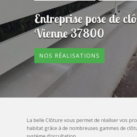
Entreprise pose de cl
Vienne 37800
NOS RÉALISATIONS
La belle Clôture vous permet de réaliser vos pro
habitat grâce à de nombreuses gammes de clôtures
système d’occultation.