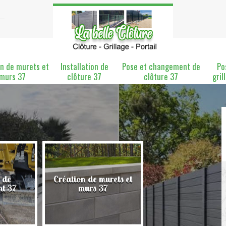
n de murets et
Installation de
Pose et changement de
Po
murs 37
clôture 37
clôture 37
gril
 de
Création de murets et
Installation de clô
nt 37
murs 37
37