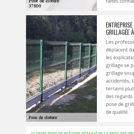
faites confi
ENTREPRISE
GRILLAGÉE À
Les professi
déplacent d
les explicati
grillage se 
grillage sou
accidentés, 
terrains plu
des regards e
pose de grill
de qualité.