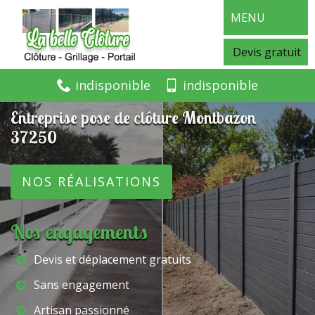
MENU
Devis gratuit
indisponible
indisponible
Entreprise pose de clôture Montbazon
37250
NOS RÉALISATIONS
Nos engagements
Devis et déplacement gratuits
Sans engagement
Artisan passionné