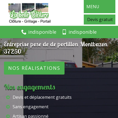
MENU
Devis gratuit
indisponible
indisponible
Entreprise pose de de portillon Montbazon
37250
NOS RÉALISATIONS
Nos engagements
Devis et déplacement gratuits
Sans engagement
Artisan passionné