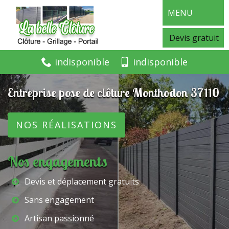
MENU
Devis gratuit
indisponible
indisponible
Entreprise pose de clôture Monthodon 37110
NOS RÉALISATIONS
Nos engagements
Devis et déplacement gratuits
Sans engagement
Artisan passionné