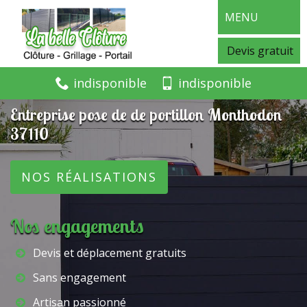
MENU
Devis gratuit
indisponible
indisponible
Entreprise pose de de portillon Monthodon
37110
NOS RÉALISATIONS
Nos engagements
Devis et déplacement gratuits
Sans engagement
Artisan passionné