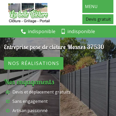
MENU
Devis gratuit
indisponible
indisponible
Entreprise pose de clôture Mosnes 37530
NOS RÉALISATIONS
Nos engagements
Devis et déplacement gratuits
Sans engagement
Artisan passionné