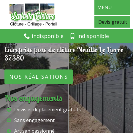
MENU
Devis gratuit
indisponible
indisponible
Entreprise pose de clôture Neuille Le Lierre
37380
NOS RÉALISATIONS
Nos engagements
Devis et déplacement gratuits
Sans engagement
Artisan passionné