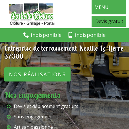
MENU
Devis gratuit
indisponible
indisponible
Entreprise de terrassement Neuille Le Lierre
37380
NOS RÉALISATIONS
Nos engagements
Devis et déplacement gratuits
Sans engagement
Artisan passionné