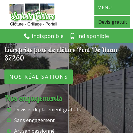
MENU
Devis gratuit
indisponible
indisponible
Entreprise pose de clôture Pont De Ruan
37260
NOS RÉALISATIONS
Nos engagements
Devis et déplacement gratuits
Sans engagement
Artisan passionné