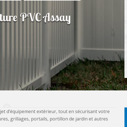
lôture PVC Assay
jet d’équipement extérieur, tout en sécurisant votre
, grillages, portails, portillon de jardin et autres