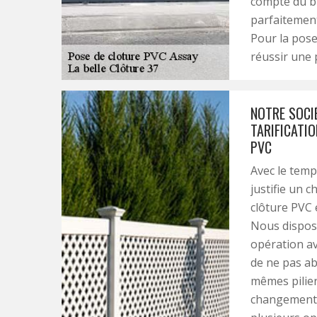
compte du bu
parfaitement
Pour la pos
réussir une 
NOTRE SOCIÉ
TARIFICATI
PVC
Avec le temp
justifie un 
clôture PVC 
Nous disposo
opération av
de ne pas ab
mêmes pilier
changement d