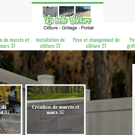
n de murets et
Installation de
Pose et changement de
Po
murs 37
clôture 37
clôture 37
gril
 de
Création de murets et
Installation de clô
nt 37
murs 37
37