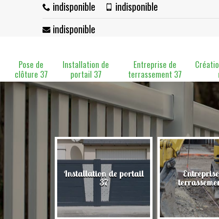
indisponible
indisponible
indisponible
Pose de
Installation de
Entreprise de
Créatio
clôture 37
portail 37
terrassement 37
Installation de portail
Entreprise
clôture 37
37
terrasseme