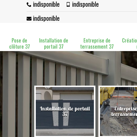
indisponible
indisponible
indisponible
Pose de
Installation de
Entreprise de
Créatio
clôture 37
portail 37
terrassement 37
Installation de portail
Entreprise
clôture 37
37
terrasseme