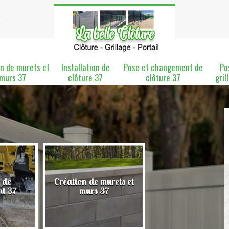
n de murets et
Installation de
Pose et changement de
Po
murs 37
clôture 37
clôture 37
gril
 de
Création de murets et
Installation de clô
nt 37
murs 37
37