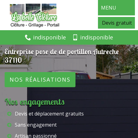
MENU
Devis gratuit
indisponible
indisponible
Entreprise pose de de portillon Autreche
37110
NOS RÉALISATIONS
Nos engagements
Devis et déplacement gratuits
Sans engagement
Artisan passionné