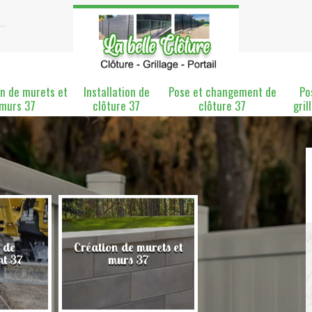
n de murets et
Installation de
Pose et changement de
Po
murs 37
clôture 37
clôture 37
gril
 de
Création de murets et
Installation de clô
nt 37
murs 37
37