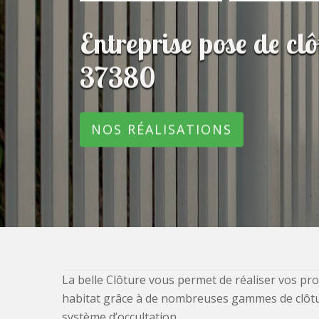
Entreprise pose de c
37380
NOS RÉALISATIONS
La belle Clôture vous permet de réaliser vos pro
habitat grâce à de nombreuses gammes de clôtures
système d’occultation.