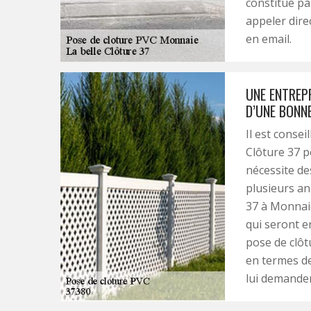
constitue pa
appeler dir
en email.
UNE ENTREPR
D’UNE BONN
Il est conse
Clôture 37 p
nécessite de
plusieurs an
37 à Monnaie
qui seront e
pose de clôt
en termes de 
lui demander