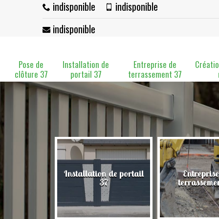
indisponible
indisponible
indisponible
Pose de
Installation de
Entreprise de
Créatio
clôture 37
portail 37
terrassement 37
Installation de portail
Entreprise
clôture 37
37
terrasseme