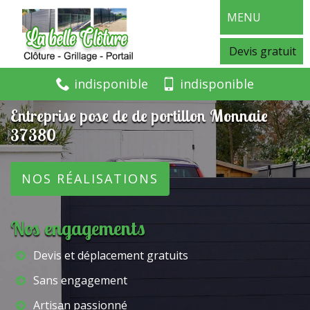
MENU
Devis gratuit
indisponible
indisponible
Entreprise pose de de portillon Monnaie
37380
NOS RÉALISATIONS
Nos engagements
Devis et déplacement gratuits
Sans engagement
Artisan passionné