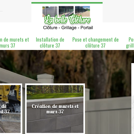
n de murets et
Installation de
Pose et changement de
Po
murs 37
clôture 37
clôture 37
gril
 de
Création de murets et
Installation de clô
nt 37
murs 37
37