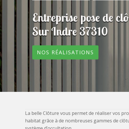
Entreprise pose de c
Sur Indre 37310
NOS RÉALISATIONS
La belle Clôture vous permet de réaliser vos pro
habitat grâce à de nombreuses gammes de clôtures
système d’occultation.