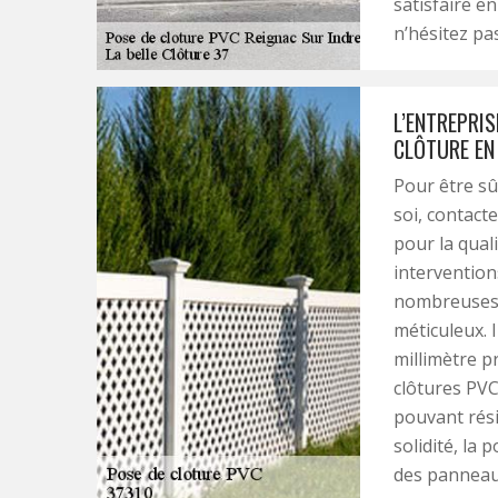
satisfaire en
n’hésitez pa
L’ENTREPRIS
CLÔTURE EN 
Pour être sû
soi, contacte
pour la qual
intervention
nombreuses 
méticuleux. 
millimètre p
clôtures PVC
pouvant rési
solidité, la
des panneau