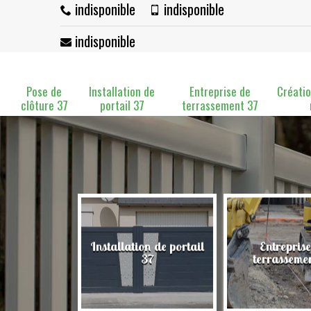
indisponible
indisponible
indisponible
Pose de
Installation de
Entreprise de
Créatio
clôture 37
portail 37
terrassement 37
Installation de portail
Entreprise
clôture 37
37
terrasseme