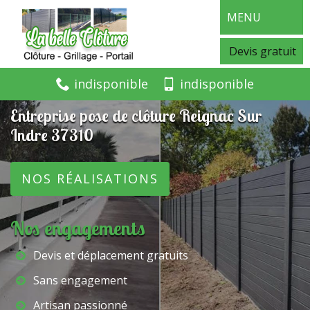
MENU
Devis gratuit
indisponible
indisponible
Entreprise pose de clôture Reignac Sur
Indre 37310
NOS RÉALISATIONS
Nos engagements
Devis et déplacement gratuits
Sans engagement
Artisan passionné