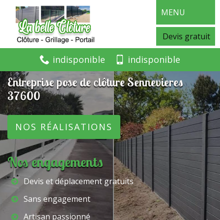
MENU
Devis gratuit
indisponible
indisponible
Entreprise pose de clôture Sennevieres
37600
NOS RÉALISATIONS
Nos engagements
Devis et déplacement gratuits
Sans engagement
Artisan passionné